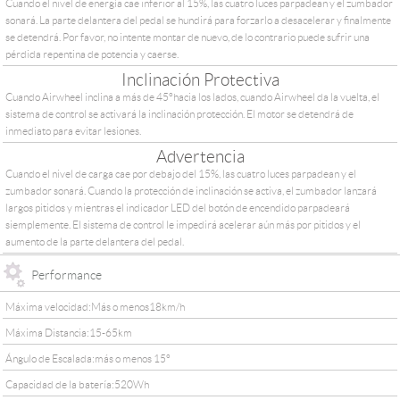
Cuando el nivel de energía cae inferior al 15%, las cuatro luces parpadean y el zumbador
sonará. La parte delantera del pedal se hundirá para forzarlo a desacelerar y finalmente
se detendrá. Por favor, no intente montar de nuevo, de lo contrario puede sufrir una
pérdida repentina de potencia y caerse.
Inclinación Protectiva
Cuando Airwheel inclina a más de 45°hacia los lados, cuando Airwheel da la vuelta, el
sistema de control se activará la inclinación protección. El motor se detendrá de
inmediato para evitar lesiones.
Advertencia
Cuando el nivel de carga cae por debajo del 15%, las cuatro luces parpadean y el
zumbador sonará. Cuando la protección de inclinación se activa, el zumbador lanzará
largos pitidos y mientras el indicador LED del botón de encendido parpadeará
siemplemente. El sistema de control le impedirá acelerar aún más por pitidos y el
aumento de la parte delantera del pedal.
Performance
Máxima velocidad:Más o menos18km/h
Máxima Distancia:15-65km
Ángulo de Escalada:más o menos 15°
Capacidad de la batería:520Wh