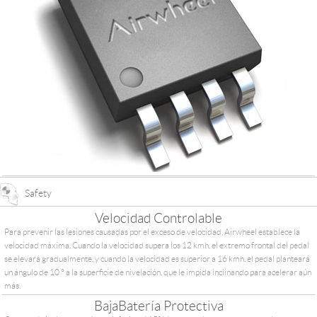
Safety
Velocidad Controlable
Para prevenir las lesiones causadas por el exceso de velocidad, Airwheel establece la
velocidad máxima. Cuando la velocidad supera los 12 kmh, el extremo frontal del pedal
se elevará gradualmente, y cuando la velocidad es superior a 16 kmh, el pedal planteará
un ángulo de 10 ° a la superficie de nivelación, que le impida inclinando para acelerar aún
más.
BajaBatería Protectiva