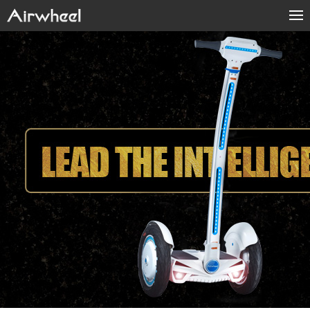
Home
Products
Fashion Now
APP
About Us
Contact Us
Language