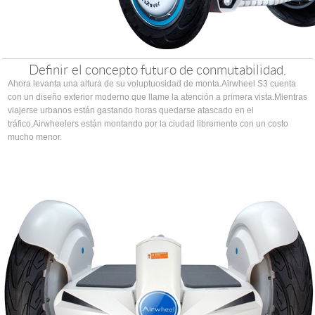
Definir el concepto futuro de conmutabilidad.
Ahora levanta una altura de su voluptuosidad de monta.Airwheel S3 cuenta
con un diseño exterior moderno que llame la atención a primera vista.Mientras
viajerse urbanos están gastando horas quedarse atascado en el
tráfico,Airwheelers están montando por la ciudad libremente con un costo
mucho menor.