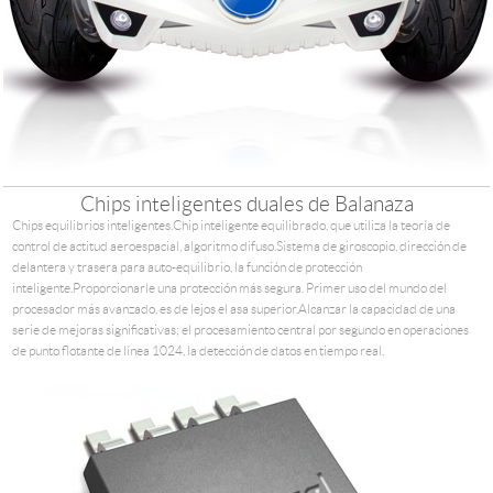
Chips inteligentes duales de Balanaza
Chips equilibrios inteligentes.Chip inteligente equilibrado, que utiliza la teoría de
control de actitud aeroespacial, algoritmo difuso.Sistema de giroscopio, dirección de
delantera y trasera para auto-equilibrio, la función de protección
inteligente.Proporcionarle una protección más segura. Primer uso del mundo del
procesador más avanzado, es de lejos el asa superior.Alcanzar la capacidad de una
serie de mejoras significativas; el procesamiento central por segundo en operaciones
de punto flotante de línea 1024, la detección de datos en tiempo real.